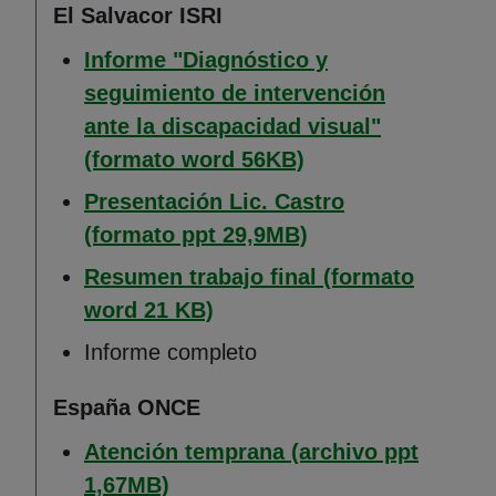
El Salvacor ISRI
Informe "Diagnóstico y
seguimiento de intervención
ante la discapacidad visual"
(Abre en nueva ven
(formato word 56KB)
Presentación Lic. Castro
(Abre en nueva ve
(formato ppt 29,9MB)
Resumen trabajo final (formato
(Abre en nueva ventana)
word 21 KB)
Informe completo
España ONCE
Atención temprana (archivo ppt
(Abre en nueva ventana)
1,67MB)