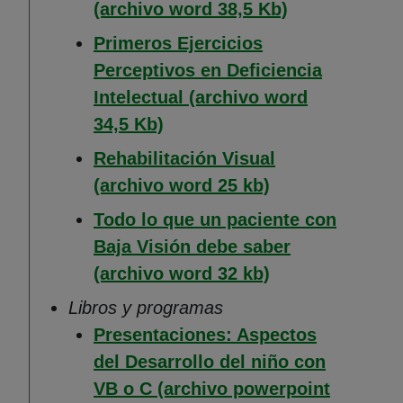
(Abre en nuev
(archivo word 38,5 Kb)
Primeros Ejercicios
Perceptivos en Deficiencia
Intelectual (archivo word
(Abre en nueva ventana)
34,5 Kb)
Rehabilitación Visual
(Abre en nueva 
(archivo word 25 kb)
Todo lo que un paciente con
Baja Visión debe saber
(Abre en nueva 
(archivo word 32 kb)
Libros y programas
Presentaciones: Aspectos
del Desarrollo del niño con
VB o C (archivo powerpoint