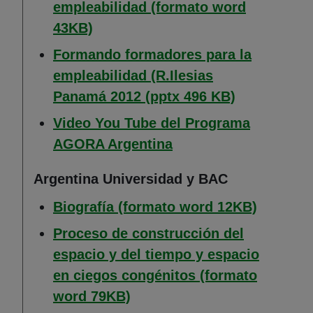
empleabilidad (formato word
43KB)
Formando formadores para la
empleabilidad (R.Ilesias
Panamá 2012 (pptx 496 KB)
Video You Tube del Programa
(Abre en nueva ventan
AGORA Argentina
Argentina Universidad y BAC
(Abre en
Biografía (formato word 12KB)
Proceso de construcción del
espacio y del tiempo y espacio
en ciegos congénitos (formato
(Abre en nueva ventana)
word 79KB)