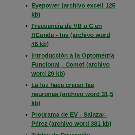
Eyepower (archivo excell 125
(Abre en nueva ventana)
kb)
Frecuencia de VB o C en
HConde - Inv (archivo word
(Abre en nueva ventana)
46 kb)
Introducción a la Optometría
Funcional - Comof (archivo
(Abre en nueva ventana)
word 29 kb)
La luz hace crecer las
neuronas (archivo word 31,5
(Abre en nueva ventana)
kb)
Programa de EV - Salazar-
(Abre en
Pérez (archivo word 381 kb)