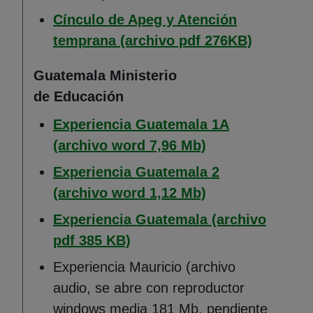
Cínculo de Apeg y Atención
(Abre en 
temprana (archivo pdf 276KB)
Guatemala Ministerio
de Educación
Experiencia Guatemala 1A
(Abre en nueva v
(archivo word 7,96 Mb)
Experiencia Guatemala 2
(Abre en nueva v
(archivo word 1,12 Mb)
Experiencia Guatemala (archivo
(Abre en nueva ventana)
pdf 385 KB)
Experiencia Mauricio (archivo
audio, se abre con reproductor
windows media 181 Mb, pendiente