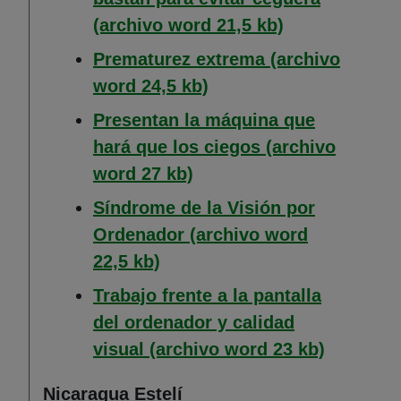
(Abre en nuev
(archivo word 21,5 kb)
Prematurez extrema (archivo
(Abre en nueva ventana
word 24,5 kb)
Presentan la máquina que
hará que los ciegos (archivo
(Abre en nueva ventana)
word 27 kb)
Síndrome de la Visión por
Ordenador (archivo word
(Abre en nueva ventana)
22,5 kb)
Trabajo frente a la pantalla
del ordenador y calidad
(Abre en
visual (archivo word 23 kb)
Nicaragua Estelí