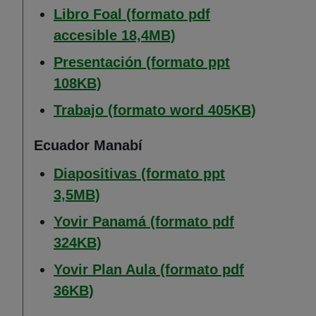
Libro Foal (formato pdf
(Abre en nueva venta
accesible 18,4MB)
Presentación (formato ppt
(Abre en nueva ventana)
108KB)
(Abre en
Trabajo (formato word 405KB)
Ecuador Manabí
Diapositivas (formato ppt
(Abre en nueva ventana)
3,5MB)
Yovir Panamá (formato pdf
(Abre en nueva ventana)
324KB)
Yovir Plan Aula (formato pdf
(Abre en nueva ventana)
36KB)