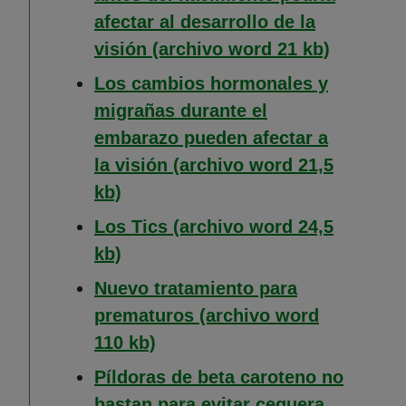
afectar al desarrollo de la
(Abre en
visión (archivo word 21 kb)
Los cambios hormonales y
migrañas durante el
embarazo pueden afectar a
la visión (archivo word 21,5
(Abre en nueva ventana)
kb)
Los Tics (archivo word 24,5
(Abre en nueva ventana)
kb)
Nuevo tratamiento para
prematuros (archivo word
(Abre en nueva ventana)
110 kb)
Píldoras de beta caroteno no
bastan para evitar ceguera