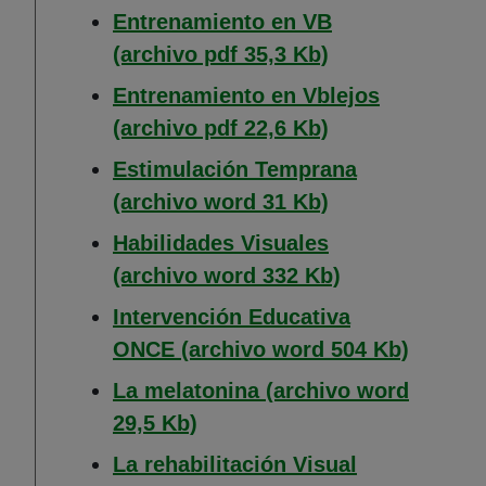
Entrenamiento en VB
(Abre en nueva 
(archivo pdf 35,3 Kb)
Entrenamiento en Vblejos
(Abre en nueva 
(archivo pdf 22,6 Kb)
Estimulación Temprana
(Abre en nueva 
(archivo word 31 Kb)
Habilidades Visuales
(Abre en nueva
(archivo word 332 Kb)
Intervención Educativa
(Abre e
ONCE (archivo word 504 Kb)
La melatonina (archivo word
(Abre en nueva ventana)
29,5 Kb)
La rehabilitación Visual