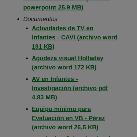
(Abre en nueva ven
powerpoint 25,9 MB)
Documentos
Actividades de TV en
Infantes - CAVI (archivo word
(Abre en nueva ventana)
191 KB)
Agudeza visual Holladay
(Abre en nuev
(archivo word 172 KB)
AV en Infantes -
Investigación (archivo pdf
(Abre en nueva ventana)
4,83 MB)
Equipo mínimo para
Evaluación en VB - Pérez
(Abre en nuev
(archivo word 26,5 KB)