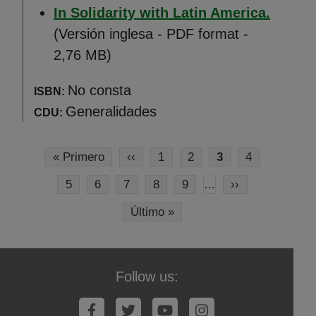
(Abre 
In Solidarity with Latin America.
(Versión inglesa - PDF format -
2,76 MB)
No consta
ISBN:
Generalidades
CDU:
Pagination
First page
Previous page
Page
Page
Current page
Page
« Primero
‹‹
1
2
3
4
Page
Page
Page
Page
Page
Next page
5
6
7
8
9
››
…
Last page
Último »
Follow us: