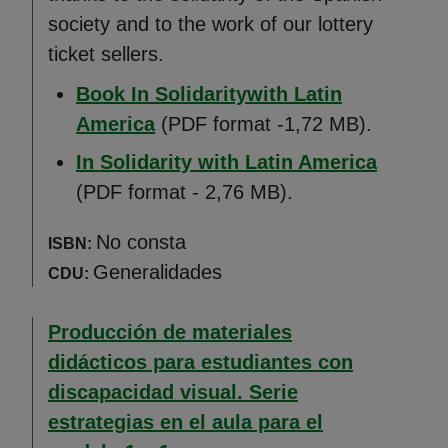
society and to the work of our lottery
ticket sellers.
Book In Solidaritywith Latin
(Abre en nueva ventana)
America
(PDF format -1,72 MB).
(Abre e
In Solidarity with Latin America
(PDF format - 2,76 MB).
No consta
ISBN:
Generalidades
CDU:
Producción de materiales
didácticos para estudiantes con
discapacidad visual. Serie
estrategias en el aula para el