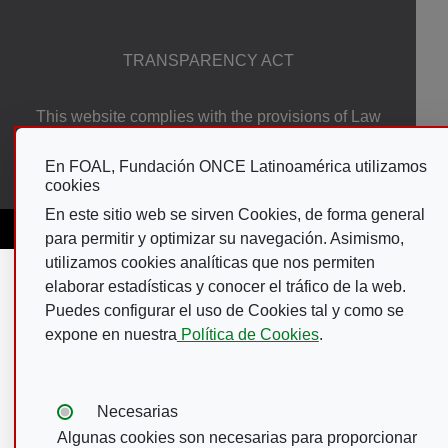
TRANSPARENCY ACT
This website complies with the provisions of Law
19/2013, of 9 December on transparency, access
to public information and good governance.
En FOAL, Fundación ONCE Latinoamérica utilizamos
cookies
En este sitio web se sirven Cookies, de forma general
para permitir y optimizar su navegación. Asimismo,
utilizamos cookies analíticas que nos permiten
elaborar estadísticas y conocer el tráfico de la web.
Puedes configurar el uso de Cookies tal y como se
expone en nuestra
Política de Cookies
.
Tipos de cookies:
Necesarias
Algunas cookies son necesarias para proporcionar