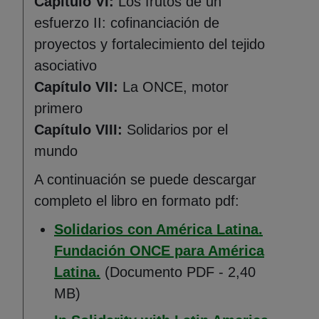
Capítulo VI:
Los frutos de un
esfuerzo II: cofinanciación de
proyectos y fortalecimiento del tejido
asociativo
Capítulo VII:
La ONCE, motor
primero
Capítulo VIII:
Solidarios por el
mundo
A continuación se puede descargar
completo el libro en formato pdf:
Solidarios con América Latina.
Fundación ONCE para América
(Abre en nueva ventana)
Latina.
(Documento PDF - 2,40
MB)