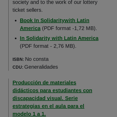
society and to the work of our lottery
ticket sellers.
Book In Solidaritywith Latin
(Abre en nueva ventana)
America
(PDF format -1,72 MB).
(Abre e
In Solidarity with Latin America
(PDF format - 2,76 MB).
No consta
ISBN:
Generalidades
CDU:
Producción de materiales
didácticos para estudiantes con
discapacidad visual. Serie
estrategias en el aula para el
modelo 1 a 1.