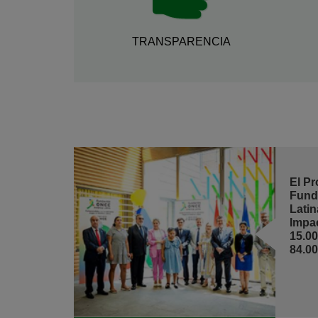
TRANSPARENCIA
El P
Fund
Lati
Impa
15.0
84.0