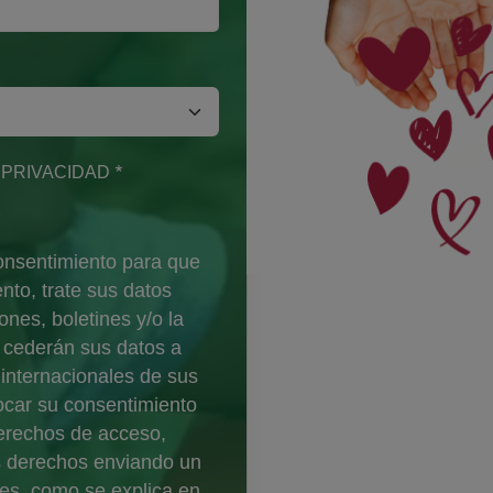
E PRIVACIDAD
na)
 consentimiento para que
nto, trate sus datos
nes, boletines y/o la
e cederán sus datos a
s internacionales de sus
vocar su consentimiento
derechos de acceso,
os derechos enviando un
es
, como se explica en