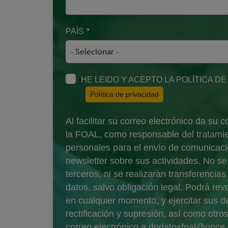
PAÍS
HE LEIDO Y ACEPTO LA POLÍTICA D
(Abre en nueva venta
Política de privacidad
Al facilitar su correo electrónico da su
la FOAL, como responsable del tratamie
personales para el envío de comunicacio
newsletter sobre sus actividades. No s
terceros, ni se realizaran transferencia
datos, salvo obligación legal. Podrá re
en cualquier momento, y ejercitar sus 
rectificación y supresión, así como otr
correo electrónico a
dpdatosfoal@once.