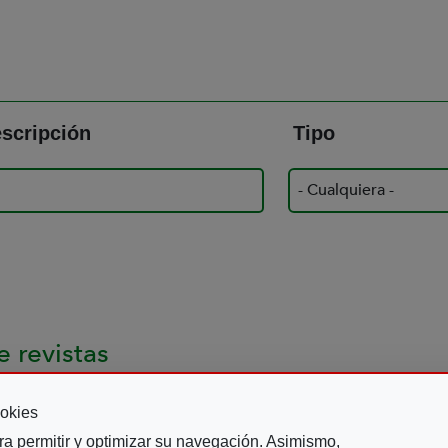
scripción
Tipo
 revistas
okies
lturaConTacto 03
Explora 01
ra permitir y optimizar su navegación. Asimismo,