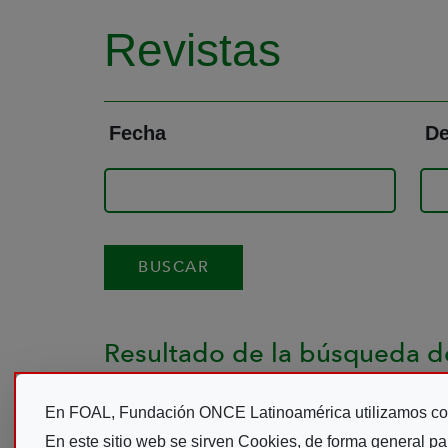
Revistas
Fecha
De
Resultado de la búsqueda de
En FOAL, Fundación ONCE Latinoamérica utilizamos co
Explora 03
Cu
En este sitio web se sirven Cookies, de forma general pa