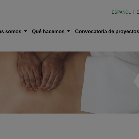
en América Latina (FOAL)
ESPAÑOL
E
ción principal
es somos
Qué hacemos
Convocatoria de proyecto
uda a la navegación