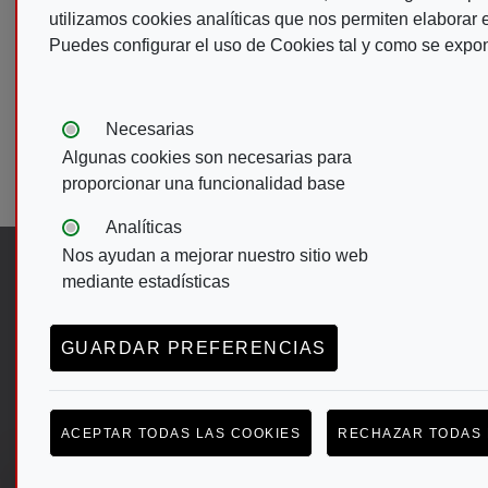
REVISTA Nº :
3
RE
utilizamos cookies analíticas que nos permiten elaborar es
01/04/25
25
Puedes configurar el uso de Cookies tal y como se expo
Formato:
bra
Fo
Tipos de cookies:
Necesarias
Paginación
Algunas cookies son necesarias para
Pá
1
proporcionar una funcionalidad base
Analíticas
Nos ayudan a mejorar nuestro sitio web
Síguenos en:
mediante estadísticas
Abre en ventana nueva. Ir a facebook d
Abre en ventana nueva. Ir a twitter
(Abre en nueva ventana)
Abre en ventana nueva. Ir a 
(Abre en nueva ventana)
Abre en ventana nueva. I
(Abre en nueva ventana)
GUARDAR PREFERENCIAS
Menú del pie
ACEPTAR TODAS LAS COOKIES
RECHAZAR TODAS 
ACCESIBILIDAD
AVISO LEGAL
POLÍTICA
CONFIGURACIÓN DE COOKIES
(ABRE EN VENTANA MODAL)