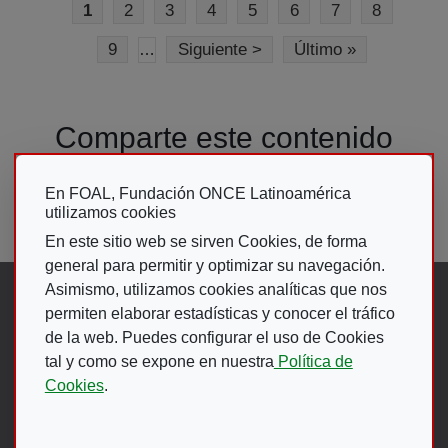
Página actual
Page
Page
Page
Page
Page
Page
Page
1
2
3
4
5
6
7
8
Page
Siguiente página
Última página
9
Siguiente >
Último »
…
Comparte este contenido
En FOAL, Fundación ONCE Latinoamérica
utilizamos cookies
En este sitio web se sirven Cookies, de forma
general para permitir y optimizar su navegación.
Asimismo, utilizamos cookies analíticas que nos
Síguenos en:
permiten elaborar estadísticas y conocer el tráfico
de la web. Puedes configurar el uso de Cookies
tal y como se expone en nuestra
Política de
Abre en ventana nueva. Ir a fac
Abre en ventana nueva. Ir a
(Abre en nueva ventana)
Abre en ventana nueva
(Abre en nueva ventan
Abre en ventana 
(Abre en nueva v
Cookies
.
Ir A Web De 