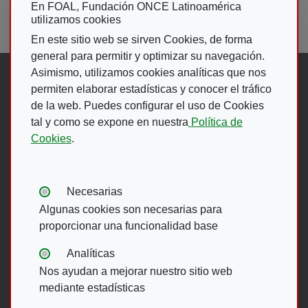
En FOAL, Fundación ONCE Latinoamérica
utilizamos cookies
En este sitio web se sirven Cookies, de forma
general para permitir y optimizar su navegación.
Asimismo, utilizamos cookies analíticas que nos
Síguenos en:
permiten elaborar estadísticas y conocer el tráfico
de la web. Puedes configurar el uso de Cookies
tal y como se expone en nuestra
Política de
Abre en ventana nueva. Ir a fac
Abre en ventana nueva. Ir a
(Abre en nueva ventana)
Abre en ventana nueva
(Abre en nueva ventan
Abre en ventana 
(Abre en nueva v
Cookies
.
Ir A Web De 
Tipos de cookies:
Necesarias
Algunas cookies son necesarias para
proporcionar una funcionalidad base
Menú del pie
Analíticas
Nos ayudan a mejorar nuestro sitio web
ACCESIBILIDAD
AVISO LEGAL
mediante estadísticas
POLÍTICA DE PRIVACIDAD
MAPA WEB