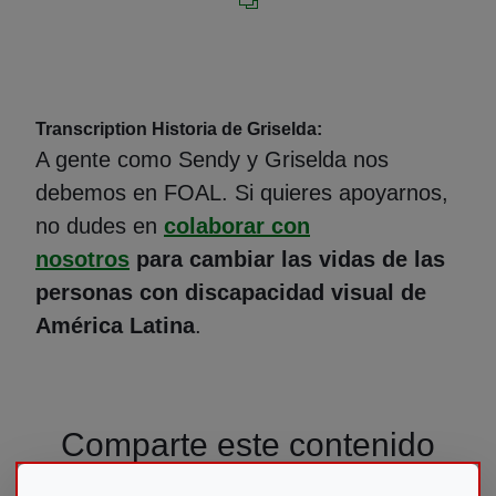
Transcription Historia de Griselda:
A gente como Sendy y Griselda nos
debemos en FOAL. Si quieres apoyarnos,
no dudes en
colaborar con
nosotros
para cambiar las vidas de las
personas con discapacidad visual de
América Latina
.
Comparte este contenido