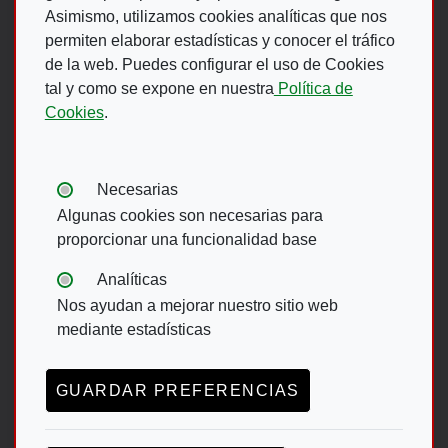
Asimismo, utilizamos cookies analíticas que nos
Síguenos en:
permiten elaborar estadísticas y conocer el tráfico
de la web. Puedes configurar el uso de Cookies
Abre en ventana nueva. Ir a fac
Abre en ventana nueva. Ir a
(Abre en nueva ventana)
Abre en ventana nueva
(Abre en nueva ventan
Abre en ventana 
(Abre en nueva v
tal y como se expone en nuestra
Política de
Cookies
.
Ir A Web De 
Tipos de cookies:
Necesarias
Algunas cookies son necesarias para
proporcionar una funcionalidad base
Menú del pie
Analíticas
Nos ayudan a mejorar nuestro sitio web
ACCESIBILIDAD
AVISO LEGAL
mediante estadísticas
POLÍTICA DE PRIVACIDAD
MAPA WEB
CANAL DE DENUNCIAS ONCE
GUARDAR PREFERENCIAS