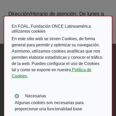
Dirección/Horario de atención: De lunes a
viernes de 8:00 a 5:00 pm.
En FOAL, Fundación ONCE Latinoamérica
utilizamos cookies
En este sitio web se sirven Cookies, de forma
general para permitir y optimizar su navegación.
Asimismo, utilizamos cookies analíticas que nos
Síguenos en:
permiten elaborar estadísticas y conocer el tráfico
de la web. Puedes configurar el uso de Cookies
Abre en ventana nueva. Ir a fac
Abre en ventana nueva. Ir a
(Abre en nueva ventana)
Abre en ventana nueva
(Abre en nueva ventan
Abre en ventana 
(Abre en nueva v
tal y como se expone en nuestra
Política de
Cookies
.
Ir A Web De 
Tipos de cookies:
Necesarias
Algunas cookies son necesarias para
proporcionar una funcionalidad base
Menú del pie