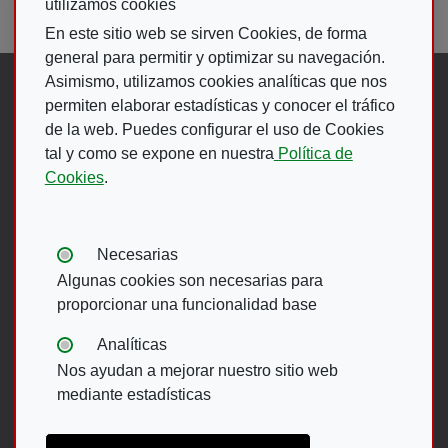
utilizamos cookies
En este sitio web se sirven Cookies, de forma
general para permitir y optimizar su navegación.
Asimismo, utilizamos cookies analíticas que nos
Síguenos en:
permiten elaborar estadísticas y conocer el tráfico
de la web. Puedes configurar el uso de Cookies
Abre en ventana nueva. Ir a fac
Abre en ventana nueva. Ir a
(Abre en nueva ventana)
Abre en ventana nueva
(Abre en nueva ventan
Abre en ventana 
(Abre en nueva v
tal y como se expone en nuestra
Política de
Cookies
.
Ir A Web De 
Tipos de cookies:
Necesarias
Algunas cookies son necesarias para
proporcionar una funcionalidad base
Menú del pie
Analíticas
Nos ayudan a mejorar nuestro sitio web
ACCESIBILIDAD
AVISO LEGAL
mediante estadísticas
POLÍTICA DE PRIVACIDAD
MAPA WEB
CANAL DE DENUNCIAS ONCE