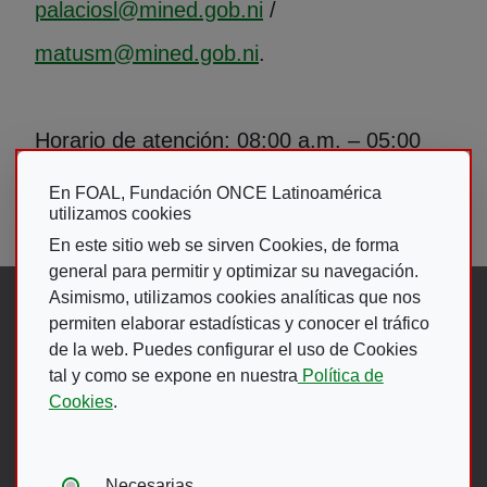
palaciosl@mined.gob.ni
/
matusm@mined.gob.ni
.
Horario de atención: 08:00 a.m. – 05:00
p.m.
En FOAL, Fundación ONCE Latinoamérica
utilizamos cookies
En este sitio web se sirven Cookies, de forma
general para permitir y optimizar su navegación.
Asimismo, utilizamos cookies analíticas que nos
Síguenos en:
permiten elaborar estadísticas y conocer el tráfico
de la web. Puedes configurar el uso de Cookies
Abre en ventana nueva. Ir a fac
Abre en ventana nueva. Ir a
(Abre en nueva ventana)
Abre en ventana nueva
(Abre en nueva ventan
Abre en ventana 
(Abre en nueva v
tal y como se expone en nuestra
Política de
Cookies
.
Ir A Web De 
Tipos de cookies:
Necesarias