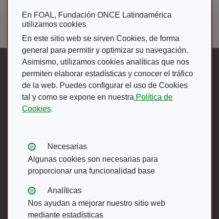
En FOAL, Fundación ONCE Latinoamérica
utilizamos cookies
En este sitio web se sirven Cookies, de forma
general para permitir y optimizar su navegación.
Asimismo, utilizamos cookies analíticas que nos
Síguenos en:
permiten elaborar estadísticas y conocer el tráfico
de la web. Puedes configurar el uso de Cookies
Abre en ventana nueva. Ir a fac
Abre en ventana nueva. Ir a
(Abre en nueva ventana)
Abre en ventana nueva
(Abre en nueva ventan
Abre en ventana 
(Abre en nueva v
tal y como se expone en nuestra
Política de
Cookies
.
Ir A Web De 
Tipos de cookies:
Necesarias
Algunas cookies son necesarias para
proporcionar una funcionalidad base
Menú del pie
Analíticas
Nos ayudan a mejorar nuestro sitio web
ACCESIBILIDAD
AVISO LEGAL
mediante estadísticas