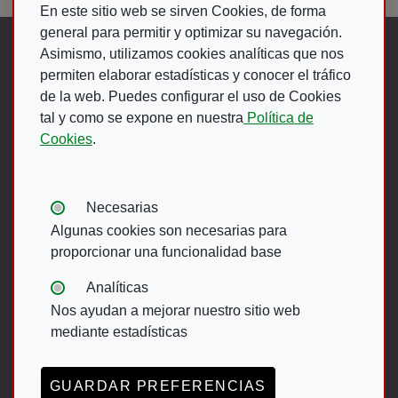
En este sitio web se sirven Cookies, de forma
general para permitir y optimizar su navegación.
Síguenos en:
Asimismo, utilizamos cookies analíticas que nos
permiten elaborar estadísticas y conocer el tráfico
de la web. Puedes configurar el uso de Cookies
Abre en ventana nueva. Ir a fac
Abre en ventana nueva. Ir a
(Abre en nueva ventana)
Abre en ventana nueva
(Abre en nueva ventan
Abre en ventana 
(Abre en nueva v
tal y como se expone en nuestra
Política de
Cookies
.
Ir A Web De 
Tipos de cookies:
Necesarias
Algunas cookies son necesarias para
Menú del pie
proporcionar una funcionalidad base
Analíticas
Nos ayudan a mejorar nuestro sitio web
ACCESIBILIDAD
AVISO LEGAL
mediante estadísticas
POLÍTICA DE PRIVACIDAD
MAPA WEB
CANAL DE DENUNCIAS ONCE
GUARDAR PREFERENCIAS