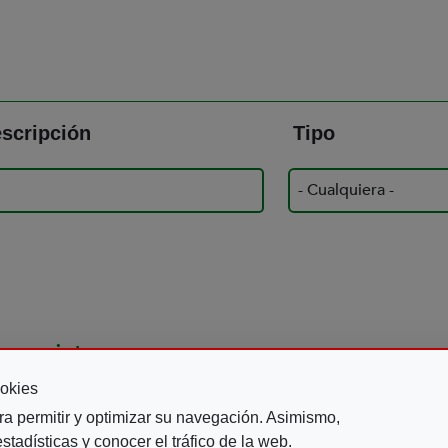
scripción
Tipo
 revistas
okies
ra permitir y optimizar su navegación. Asimismo,
ARA TODOS 152
PARA TODOS 15
tadísticas y conocer el tráfico de la web.