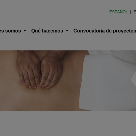
en América Latina (FOAL)
ESPAÑOL
E
ción principal
es somos
Qué hacemos
Convocatoria de proyecto
uda a la navegación