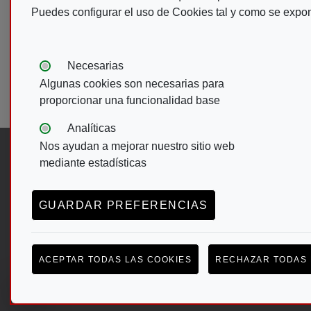
REVISTA Nº :
75
R
Puedes configurar el uso de Cookies tal y como se expo
Formato:
braille
F
Tipos de cookies:
Necesarias
Paginación
Algunas cookies son necesarias para
Primera página
P
« Primero
‹‹
proporcionar una funcionalidad base
Analíticas
Nos ayudan a mejorar nuestro sitio web
Síguenos en:
mediante estadísticas
Abre en ventana nueva. Ir a facebook d
Abre en ventana nueva. Ir a twitter
(Abre en nueva ventana)
Abre en ventana nueva. Ir a 
(Abre en nueva ventana)
Abre en ventana nueva. I
(Abre en nueva ventana)
GUARDAR PREFERENCIAS
Menú del pie
ACEPTAR TODAS LAS COOKIES
RECHAZAR TODAS 
ACCESIBILIDAD
AVISO LEGAL
POLÍTICA
CONFIGURACIÓN DE COOKIES
(ABRE EN VENTANA MODAL)