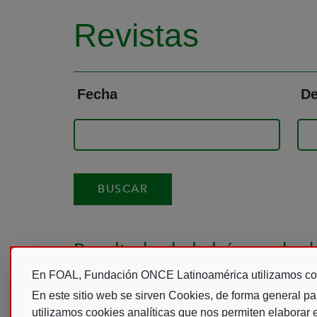
Revistas
Fecha
De
Resultado de la búsqueda de
En FOAL, Fundación ONCE Latinoamérica utilizamos co
En este sitio web se sirven Cookies, de forma general pa
Discurre.bra 75
P
utilizamos cookies analíticas que nos permiten elaborar es