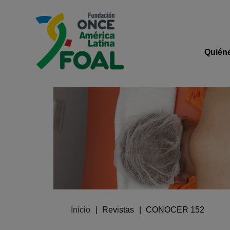
Pasar al contenido principal
Logo de Fundación ONCE 
Navega
Quién
Ruta de navegación
Inicio
Revistas
CONOCER 152