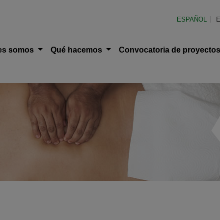
en América Latina (FOAL)
ESPAÑOL
E
ción principal
es somos
Qué hacemos
Convocatoria de proyecto