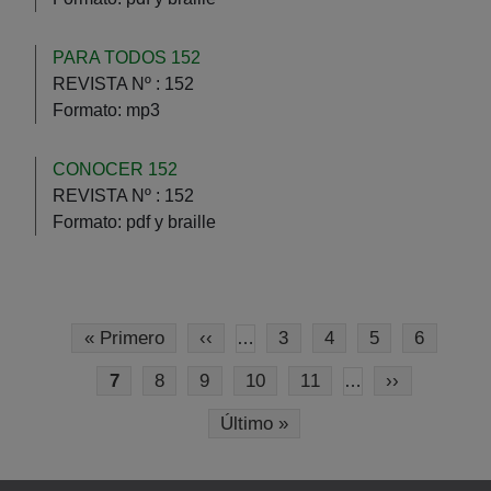
PARA TODOS 152
REVISTA Nº :
152
Formato:
mp3
CONOCER 152
REVISTA Nº :
152
Formato:
pdf y braille
Pagination
First page
Previous page
Page
Page
Page
Page
« Primero
‹‹
3
4
5
6
…
Current page
Page
Page
Page
Page
Next page
7
8
9
10
11
››
…
Last page
Último »