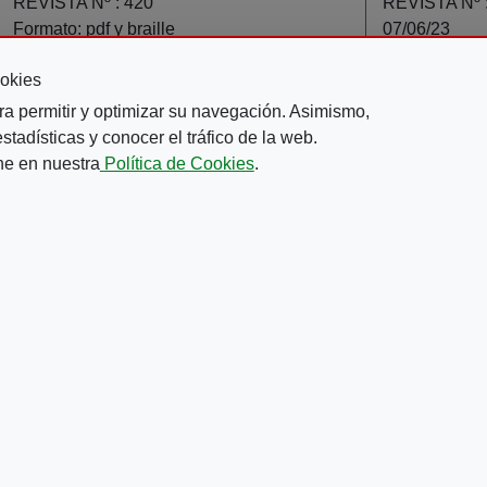
REVISTA Nº :
420
REVISTA Nº 
Formato:
pdf y braille
07/06/23
Formato:
mp
okies
ra permitir y optimizar su navegación. Asimismo,
tadísticas y conocer el tráfico de la web.
ne en nuestra
Política de Cookies
.
revious page
Page
Page
Page
Page
Current page
Page
Page
Page
Page
‹
2
3
4
5
6
7
8
9
10
…
 DE PRIVACIDAD
MAPA WEB
CANAL DE DENUNCIAS