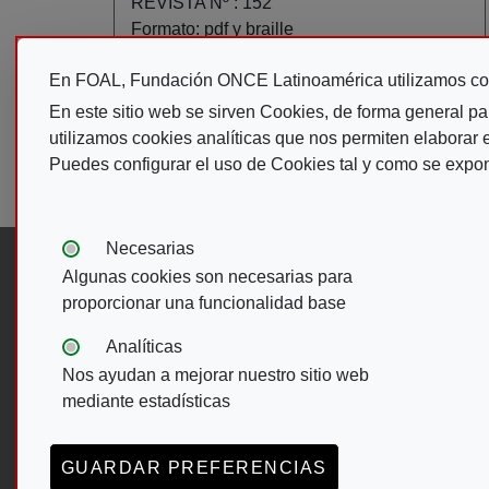
REVISTA Nº :
152
Formato:
pdf y braille
En FOAL, Fundación ONCE Latinoamérica utilizamos co
En este sitio web se sirven Cookies, de forma general pa
utilizamos cookies analíticas que nos permiten elaborar es
Pagination
Puedes configurar el uso de Cookies tal y como se expo
First page
P
« Primero
‹
Tipos de cookies:
Necesarias
Follow us:
Algunas cookies son necesarias para
proporcionar una funcionalidad base
Analíticas
Nos ayudan a mejorar nuestro sitio web
Footer Menu
mediante estadísticas
ACCESIBILIDAD
AVISO LEGAL
POLÍTICA
GUARDAR PREFERENCIAS