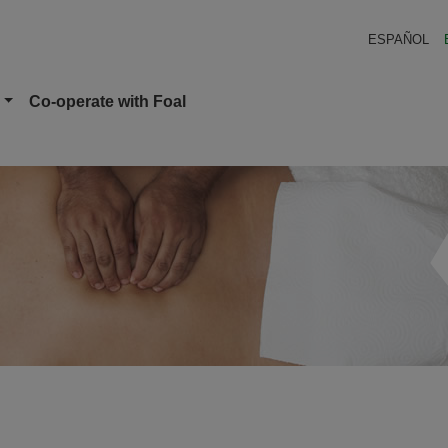
en América Latina (FOAL)
ESPAÑOL
ish
Co-operate with Foal
uda a la navegación