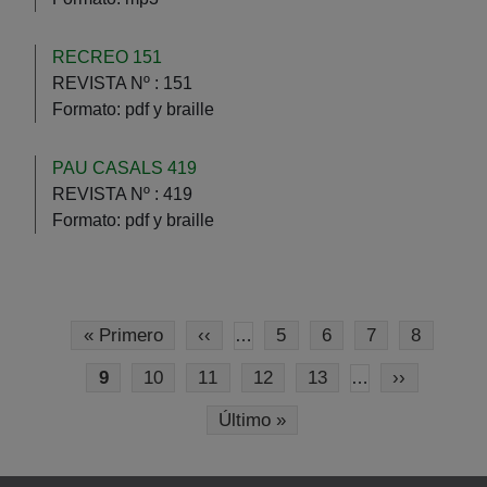
RECREO 151
REVISTA Nº :
151
Formato:
pdf y braille
PAU CASALS 419
REVISTA Nº :
419
Formato:
pdf y braille
Pagination
First page
Previous page
Page
Page
Page
Page
« Primero
‹‹
5
6
7
8
…
Current page
Page
Page
Page
Page
Next page
9
10
11
12
13
››
…
Last page
Último »