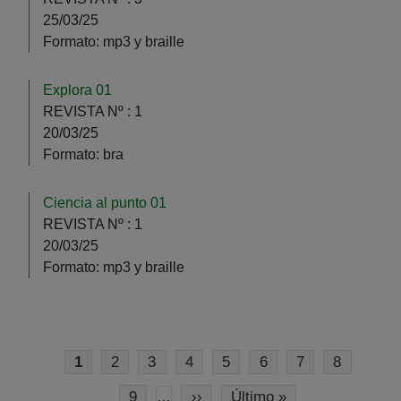
25/03/25
Formato:
mp3 y braille
Explora 01
REVISTA Nº :
1
20/03/25
Formato:
bra
Ciencia al punto 01
REVISTA Nº :
1
20/03/25
Formato:
mp3 y braille
Pagination
Current page
Page
Page
Page
Page
Page
Page
Page
1
2
3
4
5
6
7
8
Page
Next page
Last page
9
››
Último »
…