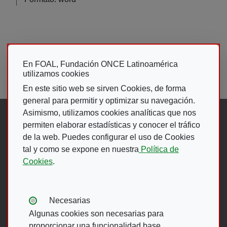
Paginación
Primera página
Página anterior
Page
Page
Page
« Primero
‹‹
374
375
376
…
En FOAL, Fundación ONCE Latinoamérica
Page
Page
Page
Page
Page
Página act
377
378
379
380
381
382
utilizamos cookies
En este sitio web se sirven Cookies, de forma
general para permitir y optimizar su navegación.
Asimismo, utilizamos cookies analíticas que nos
Síguenos en:
permiten elaborar estadísticas y conocer el tráfico
de la web. Puedes configurar el uso de Cookies
tal y como se expone en nuestra
Política de
Abre en ventana nueva. Ir a fac
Abre en ventana nueva. Ir a
(Abre en nueva ventana)
Abre en ventana nueva
(Abre en nueva ventan
Abre en ventana 
(Abre en nueva v
Cookies
.
Ir A Web De 
Tipos de cookies:
Necesarias
Algunas cookies son necesarias para
proporcionar una funcionalidad base