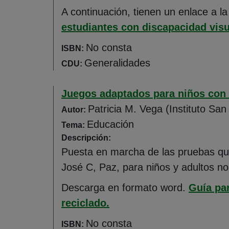
A continuación, tienen un enlace a l
estudiantes con discapacidad visu
No consta
ISBN:
Generalidades
CDU:
Juegos adaptados para niños con d
Patricia M. Vega (Instituto San
Autor:
Educación
Tema:
Descripción:
Puesta en marcha de las pruebas que
José C, Paz, para niños y adultos n
Descarga en formato word.
Guía pa
(Abre en nueva ventana)
reciclado.
No consta
ISBN: