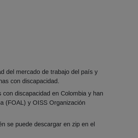
dad del mercado de trabajo del país y
onas con discapacidad.
s con discapacidad en Colombia y han
na (FOAL) y OISS Organización
en nueva ventana)
n se puede descargar en zip en el