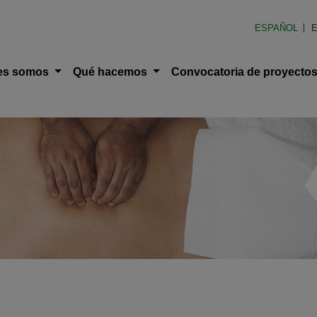
ESPAÑOL
E
ción principal
es somos
Qué hacemos
Convocatoria de proyecto
uda a la navegación