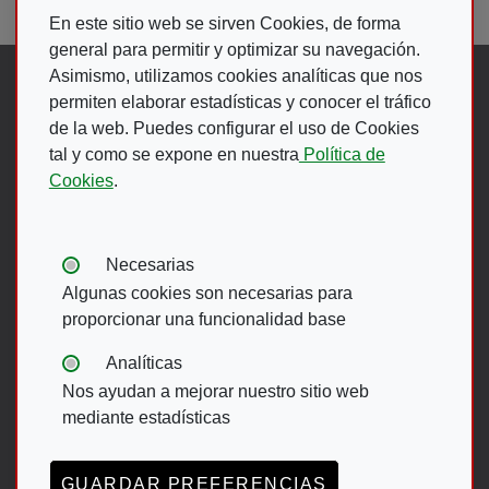
En este sitio web se sirven Cookies, de forma
general para permitir y optimizar su navegación.
Asimismo, utilizamos cookies analíticas que nos
Síguenos en:
permiten elaborar estadísticas y conocer el tráfico
de la web. Puedes configurar el uso de Cookies
tal y como se expone en nuestra
Política de
Abre en ventana nueva. Ir a fac
Abre en ventana nueva. Ir a
(Abre en nueva ventana)
Abre en ventana nueva
(Abre en nueva ventan
Abre en ventana 
(Abre en nueva v
Cookies
.
Ir A Web De 
Tipos de cookies:
Necesarias
Algunas cookies son necesarias para
proporcionar una funcionalidad base
Menú del pie
Analíticas
Nos ayudan a mejorar nuestro sitio web
ACCESIBILIDAD
AVISO LEGAL
mediante estadísticas
POLÍTICA DE PRIVACIDAD
MAPA WEB
CANAL DE DENUNCIAS ONCE
GUARDAR PREFERENCIAS