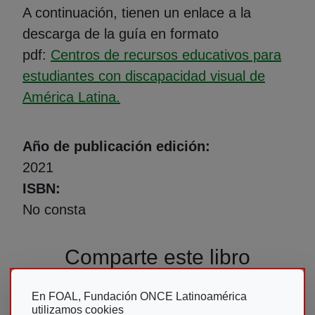
A continuación, tienen un enlace a la
descarga de la guía en formato
pdf:
Centros de recursos educativos para
estudiantes con discapacidad visual de
(Abre en nueva ventana)
América Latina.
Año de publicación edición
2021
ISBN
No consta
Comparte este libro
En FOAL, Fundación ONCE Latinoamérica
utilizamos cookies