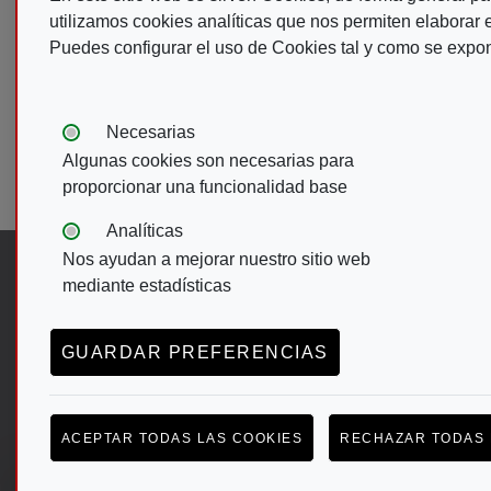
utilizamos cookies analíticas que nos permiten elaborar es
Puedes configurar el uso de Cookies tal y como se expo
Tipos de cookies:
Necesarias
Algunas cookies son necesarias para
proporcionar una funcionalidad base
Analíticas
Nos ayudan a mejorar nuestro sitio web
Síguenos en:
mediante estadísticas
Abre en ventana nueva. Ir a facebook d
Abre en ventana nueva. Ir a twitter
(Abre en nueva ventana)
Abre en ventana nueva. Ir a 
(Abre en nueva ventana)
Abre en ventana nueva. I
(Abre en nueva ventana)
GUARDAR PREFERENCIAS
Menú del pie
ACEPTAR TODAS LAS COOKIES
RECHAZAR TODAS 
ACCESIBILIDAD
AVISO LEGAL
POLÍTICA
CONFIGURACIÓN DE COOKIES
(ABRE EN VENTANA MODAL)