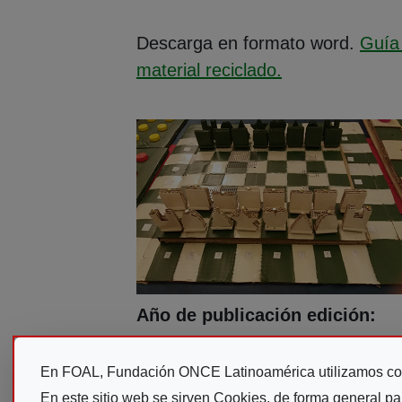
Descarga en formato word.
Guía 
(Abre en nueva
material reciclado.
Foto portada
Año de publicación edición
2018
ISBN
En FOAL, Fundación ONCE Latinoamérica utilizamos co
No consta
En este sitio web se sirven Cookies, de forma general pa