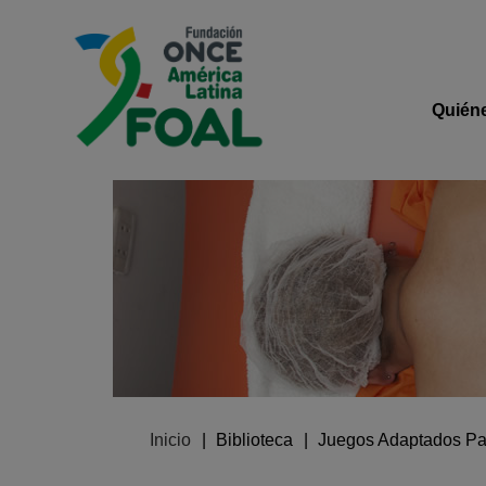
Pasar al contenido principal
Logo de Fundación ONCE 
Navega
Quién
Ruta de navegación
Inicio
Biblioteca
Juegos Adaptados Para