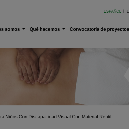
en América Latina (FOAL)
ESPAÑOL
E
ción principal
es somos
Qué hacemos
Convocatoria de proyecto
 Niños Con Discapacidad Visual Con Material Reutili...