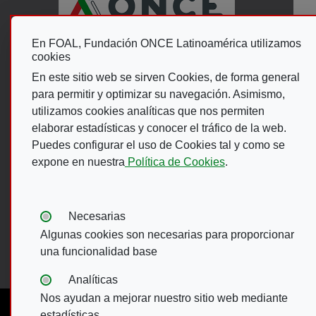
En FOAL, Fundación ONCE Latinoamérica utilizamos
Menú del pie
cookies
En este sitio web se sirven Cookies, de forma general
para permitir y optimizar su navegación. Asimismo,
ACCESIBILIDAD
AVISO LEGAL
utilizamos cookies analíticas que nos permiten
POLÍTICA DE PRIVACIDAD
MAPA WEB
elaborar estadísticas y conocer el tráfico de la web.
CANAL DE DENUNCIAS ONCE
Puedes configurar el uso de Cookies tal y como se
expone en nuestra
Política de Cookies
.
LEY DE TRANSPARENCIA
Tipos de cookies:
Necesarias
Esta web se ajusta a lo establecido en la Ley 19/2013, de 9
Algunas cookies son necesarias para proporcionar
de diciembre , de transparencia, acceso a la información
una funcionalidad base
pública y buen gobierno.
Analíticas
Nos ayudan a mejorar nuestro sitio web mediante
estadísticas