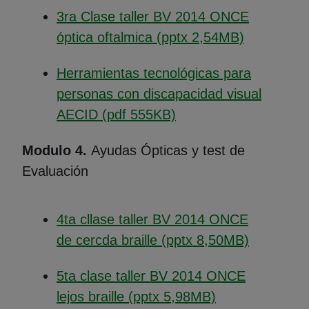
3ra Clase taller BV 2014 ONCE
(Abre en 
óptica oftalmica (pptx 2,54MB)
Herramientas tecnológicas para
personas con discapacidad visual
(Abre en nueva venta
AECID (pdf 555KB)
Modulo 4.
Ayudas Ópticas y test de
Evaluación
4ta cllase taller BV 2014 ONCE
(Abre en 
de cercda braille (pptx 8,50MB)
5ta clase taller BV 2014 ONCE
(Abre en nueva
lejos braille (pptx 5,98MB)