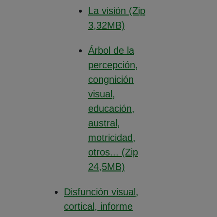
La visión (Zip
(Abre en nueva vent
3,32MB)
Árbol de la
percepción,
congnición
visual,
educación,
austral,
motricidad,
otros... (Zip
(Abre en nueva vent
24,5MB)
Disfunción visual,
cortical, informe