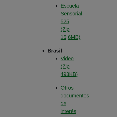
Escuela
Sensorial
525
(Zip
15,6MB)
(Abre en nueva ventana
Brasil
Video
(Zip
493KB)
(Abre en nueva ventana
Otros
documentos
de
interés