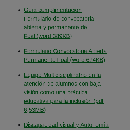
Guía cumplimentación
Formulario de convocatoria
abierta y permanente de
(Abre en nueva venta
Foal (word 389KB)
Formulario Convocatoria Abierta
(Abre en
Permanente Foal (word 674KB)
Equipo Multidisciplinatrio en la
atención de alumnos con baja
visión como una práctica
educativa para la inclusión (pdf
(Abre en nueva ventana)
6,53MB)
Discapacidad visual y Autonomía