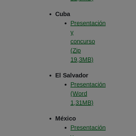
(Abre en nueva ventana
Cuba
Presentación
y
concurso
(Zip
19,3MB)
(Abre en nueva ventana
El Salvador
Presentación
(Word
1,31MB)
(Abre en nueva ventana
México
Presentación