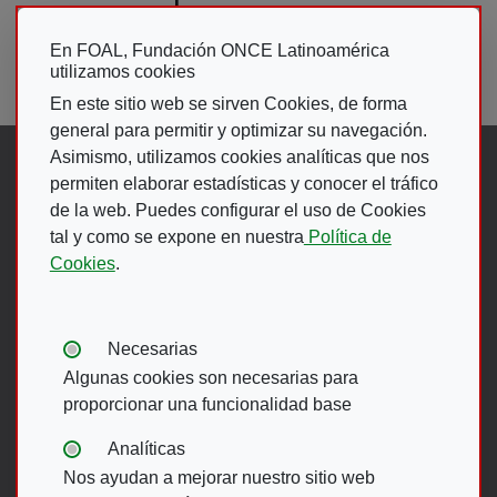
En FOAL, Fundación ONCE Latinoamérica
utilizamos cookies
En este sitio web se sirven Cookies, de forma
general para permitir y optimizar su navegación.
Asimismo, utilizamos cookies analíticas que nos
Síguenos en:
permiten elaborar estadísticas y conocer el tráfico
de la web. Puedes configurar el uso de Cookies
tal y como se expone en nuestra
Política de
Abre en ventana nueva. Ir a fac
Abre en ventana nueva. Ir a
(Abre en nueva ventana)
Abre en ventana nueva
(Abre en nueva ventan
Abre en ventana 
(Abre en nueva v
Cookies
.
Ir A Web De 
Tipos de cookies:
Necesarias
Algunas cookies son necesarias para
proporcionar una funcionalidad base
Menú del pie
Analíticas
Nos ayudan a mejorar nuestro sitio web
ACCESIBILIDAD
AVISO LEGAL