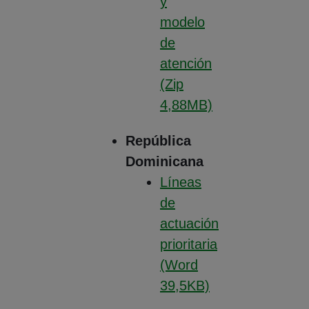
y
modelo
de
atención
(Zip
4,88MB)
(Abre en nueva ventana
República
Dominicana
Líneas
de
actuación
prioritaria
(Word
39,5KB)
(Abre en nueva ventana