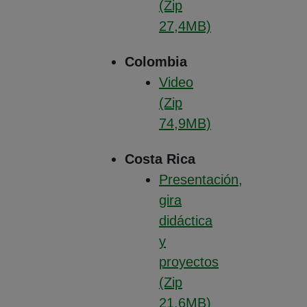
(Zip
27,4MB)
(Abre en nueva ventana
Colombia
Video
(Zip
74,9MB)
(Abre en nueva ventana
Costa Rica
Presentación,
gira
didáctica
y
proyectos
(Zip
21,6MB)