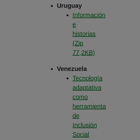
Uruguay
Información
e
historias
(Zip
77,2KB)
(Abre en nueva ventana
Venezuela
Tecnología
adaptativa
como
herramienta
de
Inclusión
Social