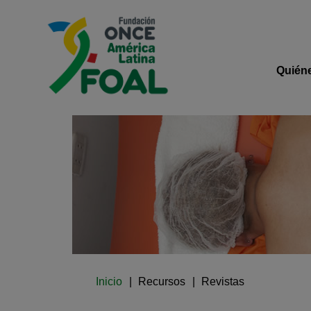
Pasar al contenido principal
Logo de Fundación ONCE 
Navega
Quién
Ruta de navegación
Inicio
Recursos
Revistas