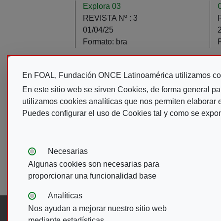
Explora 03
REVISTA Nº :
3
01/04/25
Formato:
bra
Paginación
En FOAL, Fundación ONCE Latinoamérica utilizamos co
Pá
1
En este sitio web se sirven Cookies, de forma general pa
utilizamos cookies analíticas que nos permiten elaborar es
Puedes configurar el uso de Cookies tal y como se expo
Tipos de cookies:
Necesarias
Algunas cookies son necesarias para
proporcionar una funcionalidad base
Analíticas
Nos ayudan a mejorar nuestro sitio web
Síguenos en:
mediante estadísticas