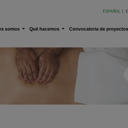
en América Latina (FOAL)
ESPAÑOL
E
ción principal
es somos
Qué hacemos
Convocatoria de proyecto