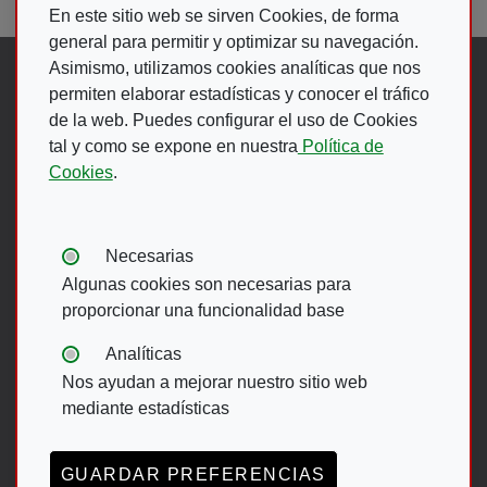
En este sitio web se sirven Cookies, de forma
general para permitir y optimizar su navegación.
Asimismo, utilizamos cookies analíticas que nos
Síguenos en:
permiten elaborar estadísticas y conocer el tráfico
de la web. Puedes configurar el uso de Cookies
tal y como se expone en nuestra
Política de
Abre en ventana nueva. Ir a fac
Abre en ventana nueva. Ir a
(Abre en nueva ventana)
Abre en ventana nueva
(Abre en nueva ventan
Abre en ventana 
(Abre en nueva v
Cookies
.
Ir A Web De 
Tipos de cookies:
Necesarias
Algunas cookies son necesarias para
proporcionar una funcionalidad base
Menú del pie
Analíticas
Nos ayudan a mejorar nuestro sitio web
ACCESIBILIDAD
AVISO LEGAL
mediante estadísticas
POLÍTICA DE PRIVACIDAD
MAPA WEB
CANAL DE DENUNCIAS ONCE
GUARDAR PREFERENCIAS