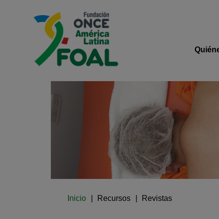
Pasar al contenido principal
Logo de Fundación ONCE 
Navega
Quién
Ruta de navegación
Inicio
Recursos
Revistas