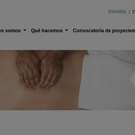
en América Latina (FOAL)
ESPAÑOL
E
ción principal
es somos
Qué hacemos
Convocatoria de proyecto