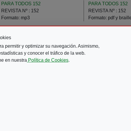
PARA TODOS 152
PARA TODOS 152
REVISTA Nº :
152
REVISTA Nº :
152
Formato:
mp3
Formato:
pdf y braill
okies
ágina anterior
Page
Page
Page
Page
Página actual
Page
Page
Page
Page
3
4
5
6
7
8
9
10
11
…
ra permitir y optimizar su navegación. Asimismo,
tadísticas y conocer el tráfico de la web.
ne en nuestra
Política de Cookies
.
Comparte este contenido