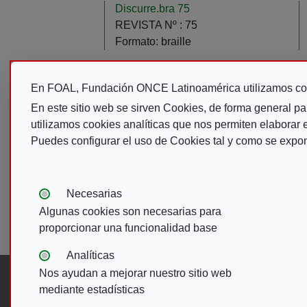
Discurre.bra 75
REVISTA Nº :
75
Formato:
braille
Paginación
En FOAL, Fundación ONCE Latinoamérica utilizamos co
Primera página
P
« Primero
‹‹
En este sitio web se sirven Cookies, de forma general pa
utilizamos cookies analíticas que nos permiten elaborar es
Puedes configurar el uso de Cookies tal y como se expo
Tipos de cookies:
Necesarias
Algunas cookies son necesarias para
proporcionar una funcionalidad base
Analíticas
Nos ayudan a mejorar nuestro sitio web
Síguenos en:
mediante estadísticas