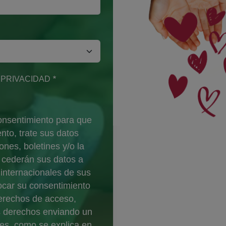
E PRIVACIDAD
na)
 consentimiento para que
nto, trate sus datos
nes, boletines y/o la
e cederán sus datos a
s internacionales de sus
vocar su consentimiento
derechos de acceso,
os derechos enviando un
es
, como se explica en