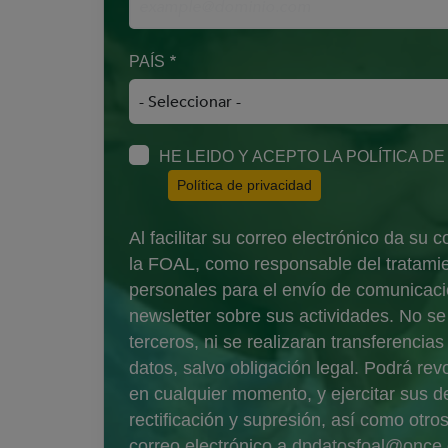
PAÍS
HE LEIDO Y ACEPTO LA POLÍTICA D
(Abre en nueva venta
Política de privacidad
Al facilitar su correo electrónico da su
la FOAL, como responsable del tratamie
personales para el envío de comunicacio
newsletter sobre sus actividades. No s
terceros, ni se realizaran transferencia
datos, salvo obligación legal. Podrá re
en cualquier momento, y ejercitar sus 
rectificación y supresión, así como otr
correo electrónico a
dpdatosfoal@once.