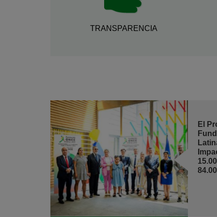
TRANSPARENCIA
El P
Fund
Lati
Impa
15.0
84.0