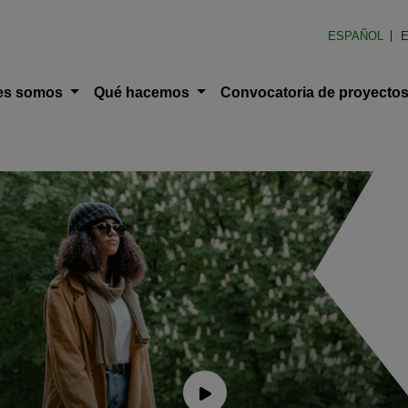
n América Latina (FOAL)
ESPAÑOL
E
ción principal
es somos
Qué hacemos
Convocatoria de proyecto