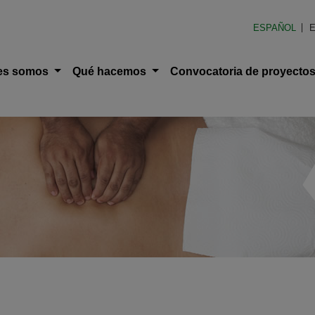
en América Latina (FOAL)
ESPAÑOL
E
ción principal
es somos
Qué hacemos
Convocatoria de proyecto