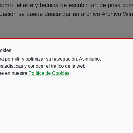
omo "el arte y técnica de escribir tan de prisa co
inuación se puede descargar un archivo Archivo W
okies
ina anterior
Page
Page
Page
Page
Página actual
Page
Page
Page
Page
5
6
7
8
9
10
11
12
13
…
ra permitir y optimizar su navegación. Asimismo,
tadísticas y conocer el tráfico de la web.
ne en nuestra
Política de Cookies
.
Comparte este contenido