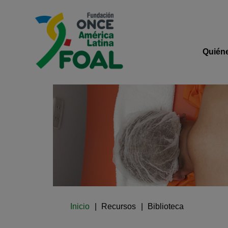
Pasar al contenido principal
Logo de Fundación ONCE 
Navega
Quién
Ruta de navegación
Inicio
Recursos
Biblioteca