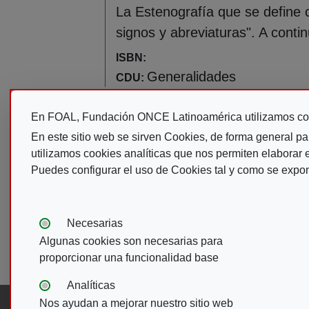
La Estenografía que se define c
signos y abreviaturas". A cont
ISBN:
Generalidades
CDU:
Paginación
En FOAL, Fundación ONCE Latinoamérica utilizamos co
Primera página
Pág
« Primero
‹‹
En este sitio web se sirven Cookies, de forma general pa
utilizamos cookies analíticas que nos permiten elaborar es
Puedes configurar el uso de Cookies tal y como se expo
Tipos de cookies:
Necesarias
Algunas cookies son necesarias para
proporcionar una funcionalidad base
Analíticas
Nos ayudan a mejorar nuestro sitio web