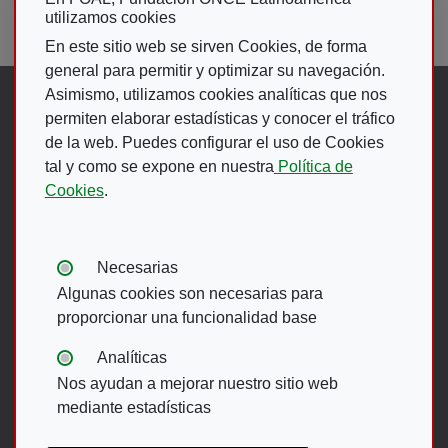
utilizamos cookies
En este sitio web se sirven Cookies, de forma
general para permitir y optimizar su navegación.
Asimismo, utilizamos cookies analíticas que nos
Síguenos en:
permiten elaborar estadísticas y conocer el tráfico
de la web. Puedes configurar el uso de Cookies
tal y como se expone en nuestra
Política de
Abre en ventana nueva. Ir a fac
Abre en ventana nueva. Ir a
(Abre en nueva ventana)
Abre en ventana nueva
(Abre en nueva ventan
Abre en ventana 
(Abre en nueva v
Cookies
.
Ir A Web De 
Tipos de cookies:
Necesarias
Algunas cookies son necesarias para
proporcionar una funcionalidad base
Menú del pie
Analíticas
Nos ayudan a mejorar nuestro sitio web
ACCESIBILIDAD
AVISO LEGAL
mediante estadísticas
POLÍTICA DE PRIVACIDAD
MAPA WEB
CANAL DE DENUNCIAS ONCE