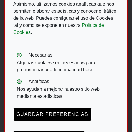
Asimismo, utilizamos cookies analíticas que nos
permiten elaborar estadísticas y conocer el tráfico
de la web. Puedes configurar el uso de Cookies
Footer Menu
tal y como se expone en nuestra
Política de
Cookies
.
ACCESIBILIDAD
AVISO LEGAL
POLÍTICA DE PRIVACIDAD
MAPA WEB
Tipos de cookies:
Necesarias
CANAL DE DENUNCIAS ONCE
Algunas cookies son necesarias para
proporcionar una funcionalidad base
Footer menu English
Analíticas
Nos ayudan a mejorar nuestro sitio web
ACCESIBILITY
DATA PROTECTION
mediante estadísticas
LEGAL NOTICE
GUARDAR PREFERENCIAS
TRANSPARENCY ACT