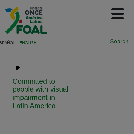
Skip to main content
Logo de Fundación ONCE en A
(A
Sh
Search
SPAÑOL
ENGLISH
Navigation English
Committed to
people with visual
impairment in
Latin America