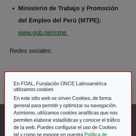
Ministerio de Trabajo y Promoción
del Empleo del Perú (MTPE):
(Abre en nueva ventana)
www.gob.pe/mtpe
Redes sociales:
Facebook - Programa Ágora Perú:
En FOAL, Fundación ONCE Latinoamérica
(Abre en nueva vent
Ver perfil en Facebook
utilizamos cookies
En este sitio web se sirven Cookies, de forma
general para permitir y optimizar su navegación.
Asimismo, utilizamos cookies analíticas que nos
Síguenos en:
permiten elaborar estadísticas y conocer el tráfico
de la web. Puedes configurar el uso de Cookies
Abre en ventana nueva. Ir a fac
Abre en ventana nueva. Ir a
(Abre en nueva ventana)
Abre en ventana nueva
(Abre en nueva ventan
Abre en ventana 
(Abre en nueva v
tal y como se expone en nuestra
Política de