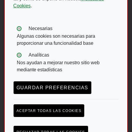
Cookies
.
Ir A Web De 
Tipos de cookies:
Necesarias
Algunas cookies son necesarias para
proporcionar una funcionalidad base
Menú del pie
Analíticas
Nos ayudan a mejorar nuestro sitio web
ACCESIBILIDAD
AVISO LEGAL
mediante estadísticas
POLÍTICA DE PRIVACIDAD
MAPA WEB
CANAL DE DENUNCIAS ONCE
GUARDAR PREFERENCIAS
LEY DE TRANSPARENCIA
ACEPTAR TODAS LAS COOKIES
Esta web se ajusta a lo establecido en la Ley 19/2013, de 9 de
diciembre , de transparencia, acceso a la información pública y
buen gobierno.