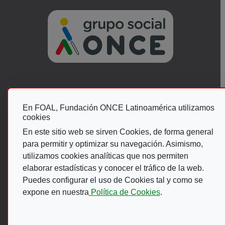
Ir A Web De G
Menú del pie
En FOAL, Fundación ONCE Latinoamérica utilizamos
ACCESIBILIDAD
AVISO LEGAL
cookies
POLÍTICA DE PRIVACIDAD
MAPA WEB
En este sitio web se sirven Cookies, de forma general
CANAL DE DENUNCIAS ONCE
para permitir y optimizar su navegación. Asimismo,
utilizamos cookies analíticas que nos permiten
elaborar estadísticas y conocer el tráfico de la web.
Puedes configurar el uso de Cookies tal y como se
expone en nuestra
Política de Cookies
.
LEY DE TRANSPARENCIA
Esta web se ajusta a lo establecido en la Ley 19/2013, de 9 de
diciembre , de transparencia, acceso a la información pública y