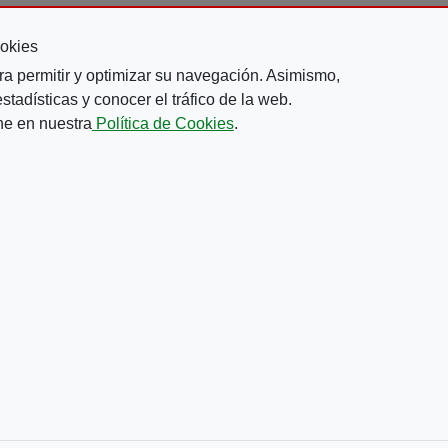
okies
ra permitir y optimizar su navegación. Asimismo,
Comparte esta noticia
tadísticas y conocer el tráfico de la web.
ne en nuestra
Política de Cookies
.
e la ONCE"
 de la ONCE
youtube de la ONCE
r a instagram de la ONCE