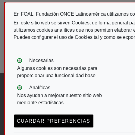
En FOAL, Fundación ONCE Latinoamérica utilizamos co
En este sitio web se sirven Cookies, de forma general pa
utilizamos cookies analíticas que nos permiten elaborar es
Puedes configurar el uso de Cookies tal y como se expo
Tipos de cookies:
Necesarias
Algunas cookies son necesarias para
proporcionar una funcionalidad base
Analíticas
Síguenos en:
Nos ayudan a mejorar nuestro sitio web
mediante estadísticas
Abre en ventana nueva. Ir a facebook d
Abre en ventana nueva. Ir a twitter
(Abre en nueva ventana)
Abre en ventana nueva. Ir a 
(Abre en nueva ventana)
Abre en ventana nueva. I
(Abre en nueva ventana)
Menú del pie
GUARDAR PREFERENCIAS