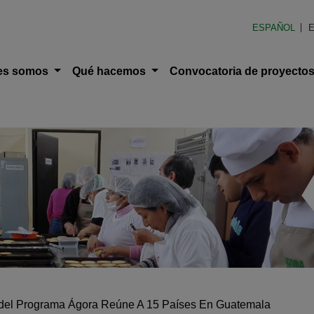
en América Latina (FOAL)
ESPAÑOL
E
ción principal
es somos
Qué hacemos
Convocatoria de proyecto
 del Programa Ágora Reúne A 15 Países En Guatemala