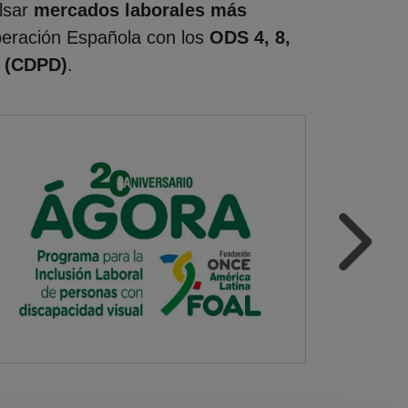
lsar
mercados laborales más
peración Española con los
ODS 4, 8,
d (CDPD)
.