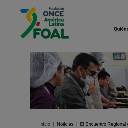
Pasar al contenido principal
Logo de Fundación ONCE 
Navega
Quién
Ruta de navegación
Inicio
Noticias
El Encuentro Regional