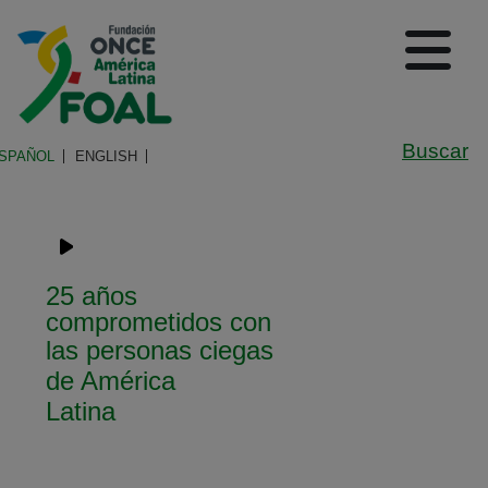
Pasar al contenido principal
Logo de Fundación ONCE en A
(A
De
Buscar
SPAÑOL
ENGLISH
Navegación principal
25 años
comprometidos con
las personas ciegas
de América
Latina