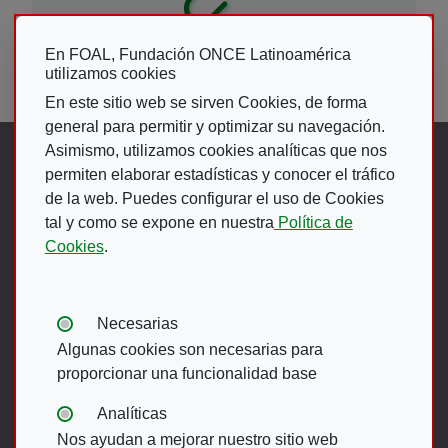
En FOAL, Fundación ONCE Latinoamérica
ENLACES DE INTERES
utilizamos cookies
En este sitio web se sirven Cookies, de forma
general para permitir y optimizar su navegación.
Asimismo, utilizamos cookies analíticas que nos
Síguenos en:
permiten elaborar estadísticas y conocer el tráfico
de la web. Puedes configurar el uso de Cookies
Abre en ventana nueva. Ir a fac
Abre en ventana nueva. Ir a
(Abre en nueva ventana)
Abre en ventana nueva
(Abre en nueva ventan
Abre en ventana 
(Abre en nueva v
tal y como se expone en nuestra
Política de
Cookies
.
Ir A Web De 
Tipos de cookies:
Necesarias
Algunas cookies son necesarias para
proporcionar una funcionalidad base
Menú del pie
Analíticas
Nos ayudan a mejorar nuestro sitio web
ACCESIBILIDAD
AVISO LEGAL