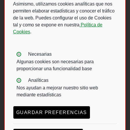
Asimismo, utilizamos cookies analíticas que nos
permiten elaborar estadísticas y conocer el tráfico
de la web. Puedes configurar el uso de Cookies
Footer Menu
tal y como se expone en nuestra
Política de
Cookies
.
ACCESIBILIDAD
AVISO LEGAL
POLÍTICA DE PRIVACIDAD
MAPA WEB
Tipos de cookies:
Necesarias
CANAL DE DENUNCIAS ONCE
Algunas cookies son necesarias para
proporcionar una funcionalidad base
Footer menu English
Analíticas
Nos ayudan a mejorar nuestro sitio web
ACCESIBILITY
DATA PROTECTION
mediante estadísticas
LEGAL NOTICE
GUARDAR PREFERENCIAS
TRANSPARENCY ACT