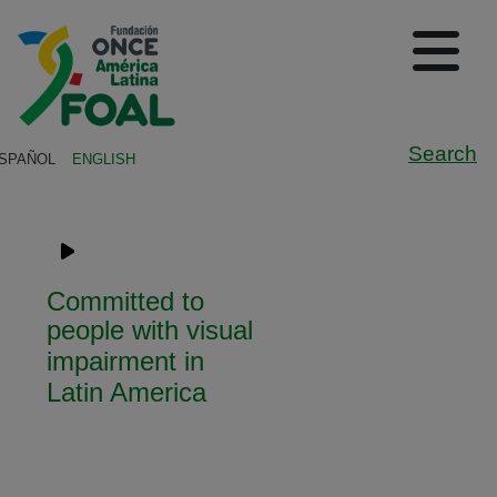
Skip to main content
Logo de Fundación ONCE en A
(A
Sh
Search
SPAÑOL
ENGLISH
Navigation English
Committed to
people with visual
impairment in
Latin America