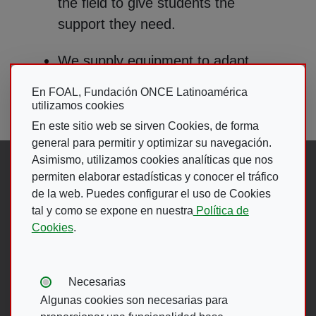
the field to give students the
support they need.
We supply equipment to adapt
teaching materials to accessible
En FOAL, Fundación ONCE Latinoamérica
formats.
utilizamos cookies
En este sitio web se sirven Cookies, de forma
general para permitir y optimizar su navegación.
Asimismo, utilizamos cookies analíticas que nos
Síguenos en:
permiten elaborar estadísticas y conocer el tráfico
de la web. Puedes configurar el uso de Cookies
tal y como se expone en nuestra
Política de
Abre en ventana nueva. Ir a fac
Abre en ventana nueva. Ir a
(Abre en nueva ventana)
Abre en ventana nueva
(Abre en nueva ventan
Abre en ventana 
(Abre en nueva v
Cookies
.
Ir A Web De 
Tipos de cookies:
Necesarias
Algunas cookies son necesarias para