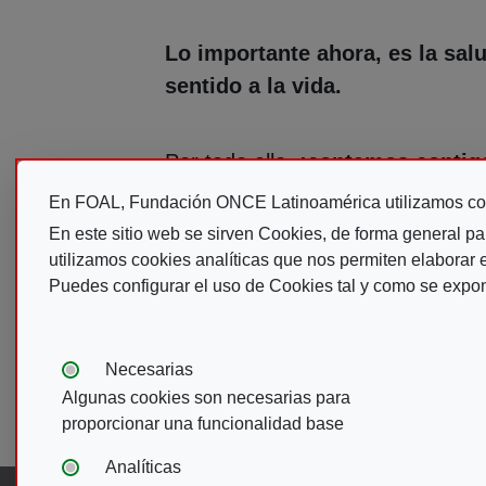
Lo importante ahora, es la sal
sentido a la vida.
Por todo ello,
¡contamos contig
En FOAL, Fundación ONCE Latinoamérica utilizamos co
En este sitio web se sirven Cookies, de forma general pa
utilizamos cookies analíticas que nos permiten elaborar es
Puedes configurar el uso de Cookies tal y como se expo
Alberto Durán
Tipos de cookies:
Necesarias
Presidente de FOAL
Algunas cookies son necesarias para
proporcionar una funcionalidad base
Analíticas