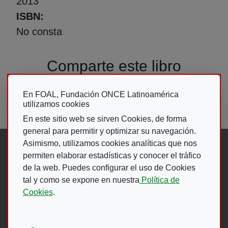
2013
ISBN
No consta
Comparte este libro
En FOAL, Fundación ONCE Latinoamérica
utilizamos cookies
En este sitio web se sirven Cookies, de forma
general para permitir y optimizar su navegación.
Asimismo, utilizamos cookies analíticas que nos
Síguenos en:
permiten elaborar estadísticas y conocer el tráfico
de la web. Puedes configurar el uso de Cookies
tal y como se expone en nuestra
Política de
Abre en ventana nueva. Ir a fac
Abre en ventana nueva. Ir a
(Abre en nueva ventana)
Abre en ventana nueva
(Abre en nueva ventan
Abre en ventana 
(Abre en nueva v
Cookies
.
Ir A Web De 