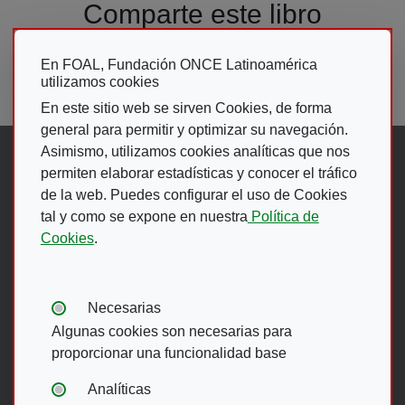
Comparte este libro
En FOAL, Fundación ONCE Latinoamérica
utilizamos cookies
En este sitio web se sirven Cookies, de forma
general para permitir y optimizar su navegación.
Asimismo, utilizamos cookies analíticas que nos
Síguenos en:
permiten elaborar estadísticas y conocer el tráfico
de la web. Puedes configurar el uso de Cookies
tal y como se expone en nuestra
Política de
Abre en ventana nueva. Ir a fac
Abre en ventana nueva. Ir a
(Abre en nueva ventana)
Abre en ventana nueva
(Abre en nueva ventan
Abre en ventana 
(Abre en nueva v
Cookies
.
Ir A Web De 
Tipos de cookies:
Necesarias
Algunas cookies son necesarias para
proporcionar una funcionalidad base
Menú del pie
Analíticas