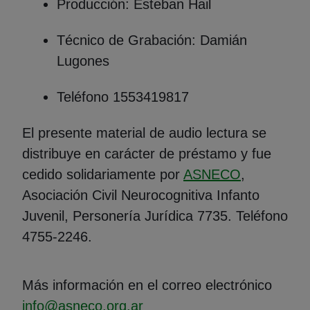
Producción: Esteban Hail
Técnico de Grabación: Damián
Lugones
Teléfono 1553419817
El presente material de audio lectura se
distribuye en carácter de préstamo y fue
(Abre en n
cedido solidariamente por
ASNECO
,
Asociación Civil Neurocognitiva Infanto
Juvenil, Personería Jurídica 7735. Teléfono
4755-2246.
Más información en el correo electrónico
info@asneco.org.ar