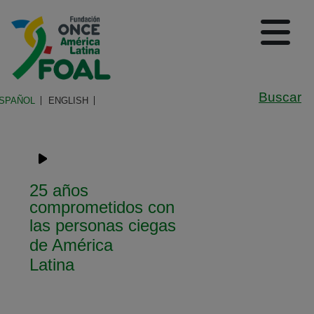
Pasar al contenido principal
Logo de Fundación ONCE en A
(A
De
Buscar
SPAÑOL
ENGLISH
Navegación principal
25 años
comprometidos con
las personas ciegas
de América
Latina