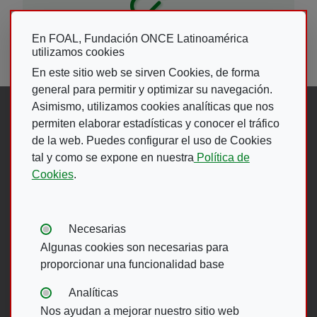
En FOAL, Fundación ONCE Latinoamérica
ENLACES DE INTERES
utilizamos cookies
En este sitio web se sirven Cookies, de forma
general para permitir y optimizar su navegación.
Asimismo, utilizamos cookies analíticas que nos
Síguenos en:
permiten elaborar estadísticas y conocer el tráfico
de la web. Puedes configurar el uso de Cookies
Abre en ventana nueva. Ir a fac
Abre en ventana nueva. Ir a
(Abre en nueva ventana)
Abre en ventana nueva
(Abre en nueva ventan
Abre en ventana 
(Abre en nueva v
tal y como se expone en nuestra
Política de
Cookies
.
Ir A Web De 
Tipos de cookies:
Necesarias
Algunas cookies son necesarias para
proporcionar una funcionalidad base
Menú del pie
Analíticas
Nos ayudan a mejorar nuestro sitio web
ACCESIBILIDAD
AVISO LEGAL