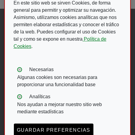
En este sitio web se sirven Cookies, de forma
general para permitir y optimizar su navegación.
Asimismo, utilizamos cookies analíticas que nos
Síguenos en:
permiten elaborar estadísticas y conocer el tráfico
de la web. Puedes configurar el uso de Cookies
tal y como se expone en nuestra
Política de
Abre en ventana nueva. Ir a fac
Abre en ventana nueva. Ir a
(Abre en nueva ventana)
Abre en ventana nueva
(Abre en nueva ventan
Abre en ventana 
(Abre en nueva v
Cookies
.
Ir A Web De 
Tipos de cookies:
Necesarias
Algunas cookies son necesarias para
proporcionar una funcionalidad base
Menú del pie
Analíticas
Nos ayudan a mejorar nuestro sitio web
ACCESIBILIDAD
AVISO LEGAL
mediante estadísticas
POLÍTICA DE PRIVACIDAD
MAPA WEB
CANAL DE DENUNCIAS ONCE
GUARDAR PREFERENCIAS