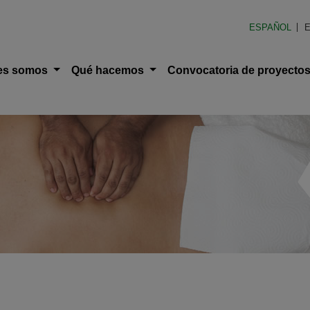
en América Latina (FOAL)
ESPAÑOL
E
ción principal
es somos
Qué hacemos
Convocatoria de proyecto
uda a la navegación