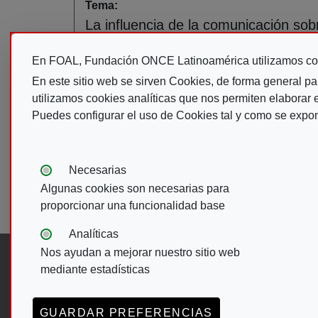
Tema:
La influencia de la comunicación s
visuales, y las consecuencias de la 
En FOAL, Fundación ONCE Latinoamérica utilizamos co
Descripción:
En este sitio web se sirven Cookies, de forma general pa
La influencia de la comunicación s
utilizamos cookies analíticas que nos permiten elaborar es
visuales, y las consecuencias de la 
Puedes configurar el uso de Cookies tal y como se expo
ISBN:
No Seleccionado
CDU:
Tipos de cookies:
Necesarias
Paginación
Algunas cookies son necesarias para
Primera pági
« Primero
proporcionar una funcionalidad base
Analíticas
Nos ayudan a mejorar nuestro sitio web
Síguenos en:
mediante estadísticas
Abre en ventana nueva. Ir a facebook d
Abre en ventana nueva. Ir a twitter
(Abre en nueva ventana)
Abre en ventana nueva. Ir a 
(Abre en nueva ventana)
Abre en ventana nueva. I
(Abre en nueva ventana)
GUARDAR PREFERENCIAS