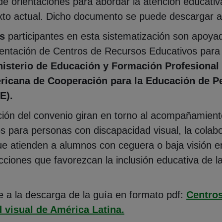
e orientaciones para abordar la atención educativ
exto actual. Dicho documento se puede descargar al
s
participantes en esta sistematización son apoy
entación de Centros de Recursos Educativos para
nisterio de Educación y Formación Profesional
ricana de Cooperación para la Educación de 
E).
ación del convenio giran en torno al acompañamien
 para personas con discapacidad visual, la colabo
ue atienden a alumnos con ceguera o baja visión e
acciones que favorezcan la inclusión educativa de l
e a la descarga de la guía en formato pdf:
Centros
(Abre en nueva venta
 visual de América Latina.