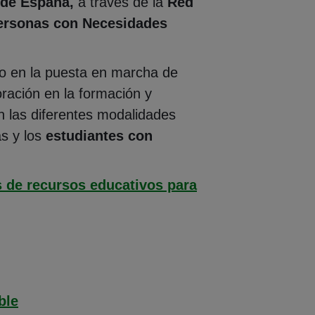
 de España,
a través de la
Red
Personas con Necesidades
to en la puesta en marcha de
ración en la formación y
n las diferentes modalidades
as y los
estudiantes con
 de recursos educativos para
na)
ble