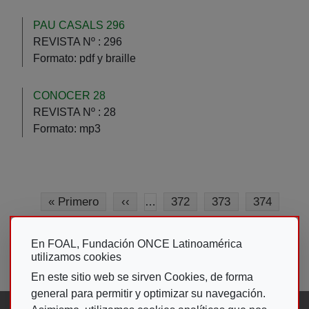
PAU CASALS 296
REVISTA Nº :
296
Formato:
pdf y braille
CONOCER 28
REVISTA Nº :
28
Formato:
mp3
Paginação
Primeira página
Página anterior
Página
Página
Página
« Primero
‹‹
372
373
374
…
Página
Página atual
Página
Página
Página
Página
375
376
377
378
379
380
En FOAL, Fundación ONCE Latinoamérica
Próxima página
Última página
››
Último »
…
utilizamos cookies
En este sitio web se sirven Cookies, de forma
general para permitir y optimizar su navegación.