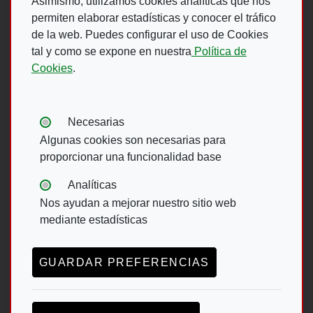
Asimismo, utilizamos cookies analíticas que nos
Síguenos en:
permiten elaborar estadísticas y conocer el tráfico
de la web. Puedes configurar el uso de Cookies
tal y como se expone en nuestra
Política de
Abre en ventana nueva. Ir a fac
Abre en ventana nueva. Ir a
(Abre en nueva ventana)
Abre en ventana nueva
(Abre en nueva ventan
Abre en ventana 
(Abre en nueva v
Cookies
.
Ir A Web De 
Tipos de cookies:
Necesarias
Algunas cookies son necesarias para
proporcionar una funcionalidad base
Menu de rodapé
Analíticas
Nos ayudan a mejorar nuestro sitio web
ACESSIBILIDADE
AVISO LEGAL
mediante estadísticas
POLÍTICA DE PRIVACIDADE
MAPA DA WEB
CANAL DE DENUNCIAS ONCE
GUARDAR PREFERENCIAS
LEY DE TRANSPARENCIA